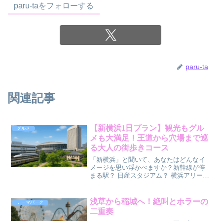
paru-taをフォローする
paru-ta
関連記事
【新横浜1日プラン】観光もグル
グルメ
メも大満足！王道から穴場まで巡
る大人の街歩きコース
「新横浜」と聞いて、あなたはどんなイ
メージを思い浮かべますか？新幹線が停
まる駅？ 日産スタジアム？ 横浜アリー
ナ？確かにどれも正解ですが、実はそれ
だけじゃないんです！新横浜は、横浜市
内でも都会的で落ち着いた雰囲気と、グ
浅草から稲城へ！絶叫とホラーの
テーマパーク
ルメ・カルチャー・緑の...
二重奏