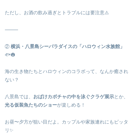
ただし、お酒の飲み過ぎとトラブルには要注意⚠️
⸻
②
横浜・八景島シーパラダイスの「ハロウィン水族館」
🐟🎃
海の生き物たちとハロウィンのコラボって、なんか癒され
ない？
八景島では、
おばけカボチャの中を泳ぐクラゲ展示
とか、
光る仮装魚たちのショー
が楽しめる！
お昼〜夕方が狙い目だよ。カップルや家族連れにもピッタ
リ✨