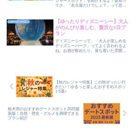
ジャースポット」を紹介するよ！愛知っ
てさ、「名古屋だけでしょ？」って思わ
れがちだけど、実は自然もアクティビテ
ィもグルメも充実してる最高のエリアな
んだよね。「休日、どこ行こう？」って
【ゆったりディズニーシー】大人
テーマパーク
悩んでるなら、この記事で...
がのんびり楽しむ、贅沢な1日プ
ラン
ディズニーシーって、「大人が楽しめる
ディズニーパーク」ってよく言われるよ
ね。お酒が飲めたり、落ち着いた雰囲気
のエリアがあったり、世界観の作り込み
がとにかく美しい。今回は、アトラクシ
ョンでガンガン攻めるんじゃなくて、“景
色・食・空気感”を大切...
【秋のレジャー特集】この秋ぜったい行
きたい！ゆるっと楽しむおすすめスポッ
ト5選♪
栃木県のおすすめデートスポット2025最
新版｜自然・歴史・グルメを満喫できる
プラン紹介