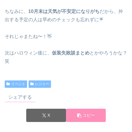
ちなみに、
10月末は天気が不安定になりがち
だから、外
出する予定の人は早めのチェックも忘れずに☔
それじゃまたね〜！👋
次はハロウィン後に、
仮装失敗談まとめ
とかやろうかな？
笑
イベント
レジャー
シェアする
X
コピー