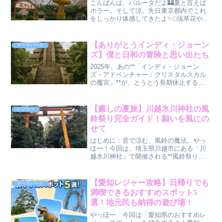
こんばんは、パルータだよ🏰夏と言えば
ホラー。そして涼。先日東京都内でこれ
をしっかり体感してきたよ✨⬜︎浅草花やし
き浅草駅から徒歩5〜10分程の場所にある
日本最古の遊園地。その歴史は江戸時代
まで遡るんだ。◯花やしきの歴史造園師
【ありがとうインディ・ジョーン
テーマパーク
森田六三郎って方...
ズ】僕と日和の冒険と思い出たち
2025年、あの**「インディ・ジョーン
ズ・アドベンチャー：クリスタルスカル
の魔宮」**が、とうとう長期休止するっ
て聞いたとき——僕は、心の奥で小さ
な“何か”が静かに崩れていくような感覚に
なった。なつかしい。インディの世界に
【癒しの夏旅】川越氷川神社の風
レジャー
入り込んで、あの...
鈴祭り完全ガイド！願いを風にの
せて
はじめに：音で涼む、風鈴の魔法。やっ
ほー！今回は、埼玉県川越市にある「川
越氷川神社」で開催される**風鈴祭り
（縁むすび風鈴）**をガチでレポートし
ていくよ！夏の暑さも一瞬で吹き飛ぶく
らい、幻想的で癒される風景が広がって
【愛知レジャー攻略】日帰りでも
テーマパーク
るんだ。「風鈴って癒さ...
満喫できるおすすめスポット5
選！地元民も納得の遊び場！
やっほー、今回は「愛知県のおすすめレ