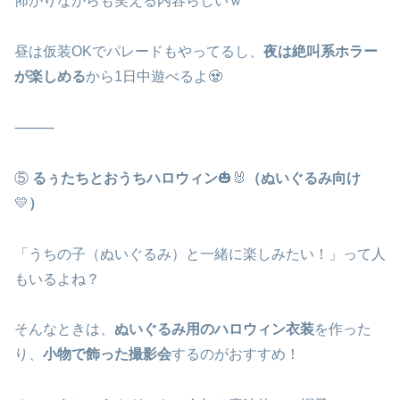
怖がりながらも笑える内容らしいｗ
昼は仮装OKでパレードもやってるし、
夜は絶叫系ホラー
が楽しめる
から1日中遊べるよ🧟
⸻
⑤
るぅたちとおうちハロウィン
🎃🐰
（ぬいぐるみ向け
💛
）
「うちの子（ぬいぐるみ）と一緒に楽しみたい！」って人
もいるよね？
そんなときは、
ぬいぐるみ用のハロウィン衣装
を作った
り、
小物で飾った撮影会
するのがおすすめ！