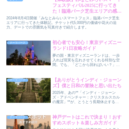
悩んでるなら、この記事で...
フェスティバル2025に行ってき
た！臨港パーク芝生エリアの感想
レポ
2024年8月4日開催「みなとみらいスマートフェス」臨港パーク芝生
エリアに行ってきた体験記。チケット代5,000円の価値や花火の迫
力、デートでの雰囲気を写真付きで紹介します。
初心者でも安心！東京ディズニー
テーマパーク
ランド1日攻略ガイド
夢の国・東京ディズニーランドは、一歩
入れば現実を忘れさせてくれる特別な空
間。でも、「どこから回ればいい？」
「混雑は？」「人気アトラクションは何
時間待ち？」など、初めて行く人にとっ
ては不安も多いですよね。この記事で
【ありがとうインディ・ジョーン
テーマパーク
は、初心者でも1日でディズニ...
ズ】僕と日和の冒険と思い出たち
2025年、あの**「インディ・ジョーン
ズ・アドベンチャー：クリスタルスカル
の魔宮」**が、とうとう長期休止するっ
て聞いたとき——僕は、心の奥で小さ
な“何か”が静かに崩れていくような感覚に
なった。なつかしい。インディの世界に
神戸デートはこれで決まり！おす
テーマパーク
入り込んで、あの...
すめスポット＆楽しみ方ガイド