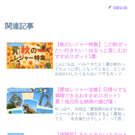
paru-ta
関連記事
【秋のレジャー特集】この秋ぜっ
レジャー
たい行きたい！ゆるっと楽しむお
すすめスポット5選♪
こんにちは、パルータだよ！夏が終わっ
てちょっと涼しくなってくると、どこか
お出かけしたくならない？でもガッツリ
疲れるのはイヤだし、かといって家にこ
もるのもなんかもったいない…。そんな
「ゆるっと秋を楽しみたい派」のキミに
【愛知レジャー攻略】日帰りでも
テーマパーク
おすすめのスポットを5つ...
満喫できるおすすめスポット5
選！地元民も納得の遊び場！
やっほー、今回は「愛知県のおすすめレ
ジャースポット」を紹介するよ！愛知っ
てさ、「名古屋だけでしょ？」って思わ
れがちだけど、実は自然もアクティビテ
ィもグルメも充実してる最高のエリアな
んだよね。「休日、どこ行こう？」って
【体験談】みなとみらいスマート
レジャー