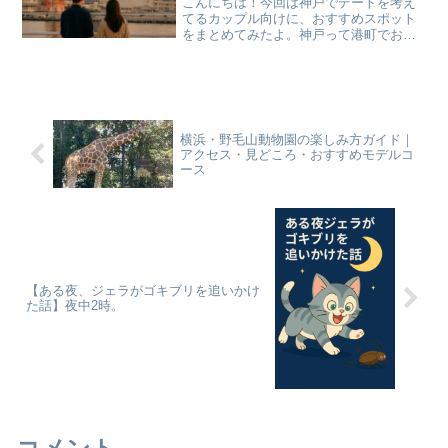
こんにちは！今回は神戸でデートを考え
てるカップル向けに、おすすめスポット
をまとめてみたよ。神戸って港町でおし
ゃれな街並みが多く、グルメも充実して
るからデートにぴったり。観光気分も味
わえるし、夜景も最高だから1日楽しめる
こと間違いなし。今回は...
横浜・野毛山動物園の楽しみ方ガイド｜
アクセス・見どころ・おすすめモデルコ
ース
【ある夜、ジェラがゴキブリを追いかけ
た話】夜中2時。