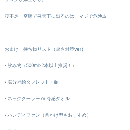
寝不足・空腹で炎天下に出るのは、マジで危険⚠️
⸻
おまけ：持ち物リスト（暑さ対策
ver）
• 飲み物（500ml×2本以上推奨！）
• 塩分補給タブレット・飴
• ネッククーラー or 冷感タオル
• ハンディファン（首かけ型もおすすめ）