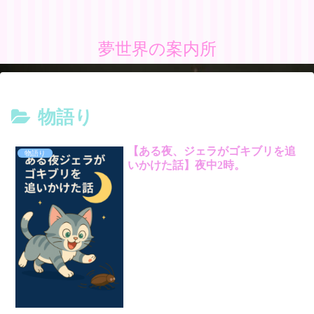
夢世界の案内所
物語り
【ある夜、ジェラがゴキブリを追
物語り
いかけた話】夜中2時。