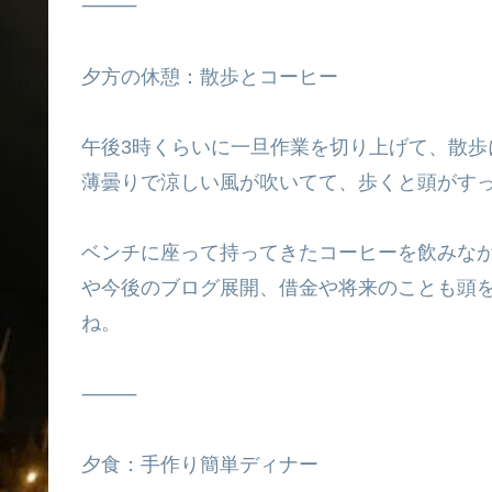
⸻
夕方の休憩：散歩とコーヒー
午後3時くらいに一旦作業を切り上げて、散
薄曇りで涼しい風が吹いてて、歩くと頭がす
ベンチに座って持ってきたコーヒーを飲みな
や今後のブログ展開、借金や将来のことも頭
ね。
⸻
夕食：手作り簡単ディナー