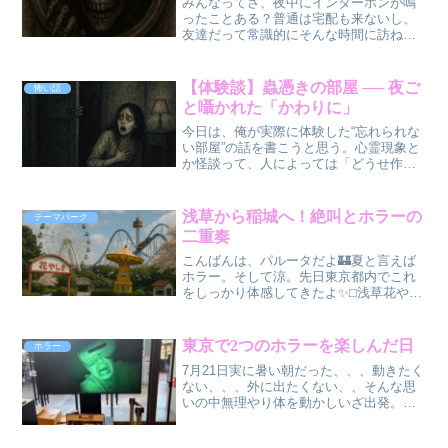
みんなってさ、夜中にインターホンが鳴
ったことある？普通は宅配も来ないし、
友達だって常識的にそんな時間に訪ねて
こない。だから、深夜のチャイムってだ
けでめちゃくちゃ不気味なんだよね。今
回は、俺が実際に体験した「夜中のチャ
【体験談】蟲憑きの部屋 ── 夜ご
怖い話
イムの話」を書いていこう...
と囁かれた「かわりに」
今日は、俺が実際に体験した“忘れられな
い部屋”の話を書こうと思う。心霊現象と
か怪談って、人によっては「どうせ作り
話だろ」って思うかもしれない。俺も普
段はそういうタイプだった。ホラー映画
とかは観ても楽しめる方だし、いわゆる
浅草から稲城へ！絶叫とホラーの
テーマパーク
怪談本とかもエンタメ...
二重奏
こんばんは、パルータだよ🏰夏と言えば
ホラー。そして涼。先日東京都内でこれ
をしっかり体感してきたよ✨⬜︎浅草花やし
き浅草駅から徒歩5〜10分程の場所にある
日本最古の遊園地。その歴史は江戸時代
まで遡るんだ。◯花やしきの歴史造園師
東京で2つのホラーを楽しんだ日
ホラー
森田六三郎って方...
7月21日実に暑い朝だった、、、動きたく
ない、、、外に出たくない、、そんな思
いの中無理やり体を動かしいざ出発。そ
うこの日は7月19日より始まった戦慄迷宮
xr:迷に行く予定だったんだ！戦慄迷宮xr: