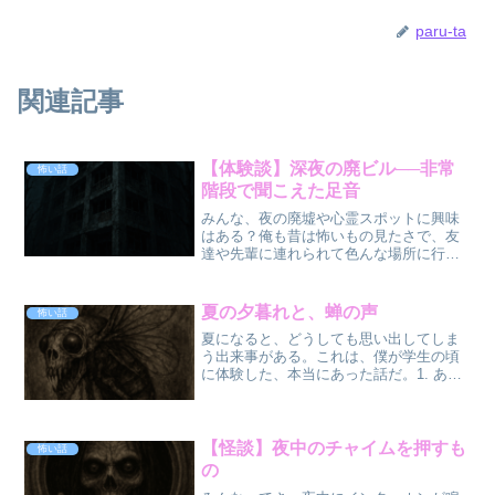
paru-ta
関連記事
【体験談】深夜の廃ビル──非常
怖い話
階段で聞こえた足音
みんな、夜の廃墟や心霊スポットに興味
はある？俺も昔は怖いもの見たさで、友
達や先輩に連れられて色んな場所に行っ
た。でも、今回話すのは「本当にヤバか
った」と思う体験談だ。今でも思い出す
と背筋がゾッとする、あの日の出来事の
夏の夕暮れと、蝉の声
怖い話
ことをここに書く。廃ビル...
夏になると、どうしても思い出してしま
う出来事がある。これは、僕が学生の頃
に体験した、本当にあった話だ。1. あの
日の帰り道当時、僕は田舎の方に住んで
いて、最寄りの駅から自宅までは歩いて
25分くらい。街灯もまばらで、夏になる
と蝉の声がとにかく...
【怪談】夜中のチャイムを押すも
怖い話
の