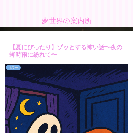
夢世界の案内所
【夏にぴったり】ゾッとする怖い話〜夜の
蝉時雨に紛れて〜
ホラー